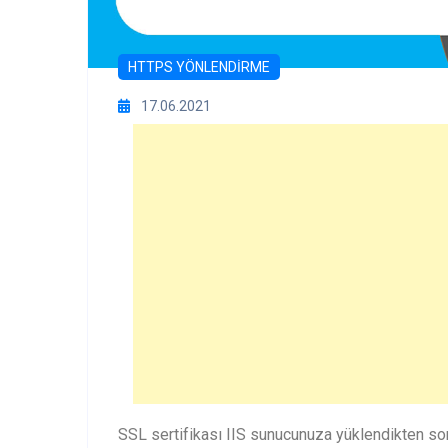
HTTPS YÖNLENDIRME
17.06.2021
SSL sertifikası IIS sunucunuza yüklendikten son