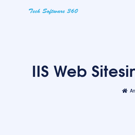
IIS Web Sites
An