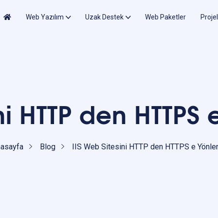
Web Yazılım
Uzak Destek
Web Paketler
Proje
ini HTTP den HTTPS
asayfa
Blog
IIS Web Sitesini HTTP den HTTPS e Yönle