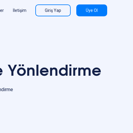
ler
İletişim
Giriş Yap
Üye Ol
 e Yönlendirme
ndirme