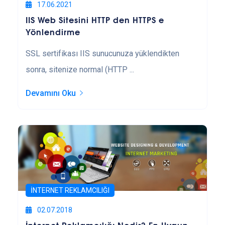
17.06.2021
IIS Web Sitesini HTTP den HTTPS e
Yönlendirme
SSL sertifikası IIS sunucunuza yüklendikten
sonra, sitenize normal (HTTP ...
Devamını Oku
İNTERNET REKLAMCILIĞI
02.07.2018
İnternet Reklamcılığı Nedir? En Uygun